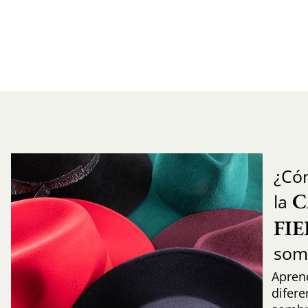
¿Có
C
la
FI
som
Aprend
difere