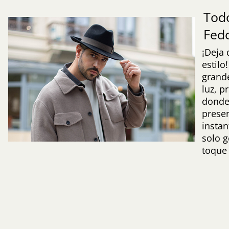
Todo
Fed
¡Deja 
estilo
grande
luz, p
donde
prese
insta
solo g
toque 