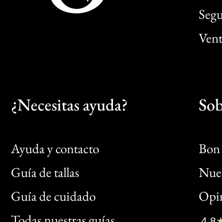
Segu
Vent
¿Necesitas ayuda?
Sob
Ayuda y contacto
Bon 
Guía de tallas
Nues
Bon
Guía de cuidado
Opin
Clic
Todas nuestras guías
4,8