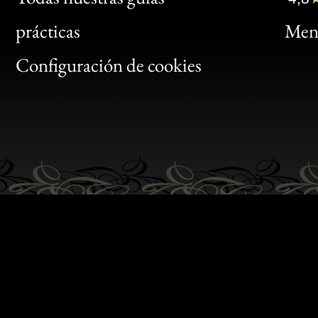
Bon
prácticas
Menc
Gen
Configuración de cookies