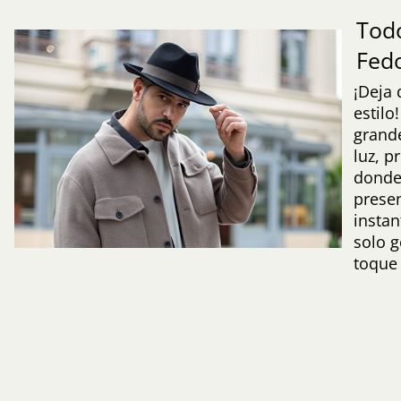
Todo
Fed
¡Deja 
estilo
grande
luz, p
donde
prese
insta
solo g
toque 