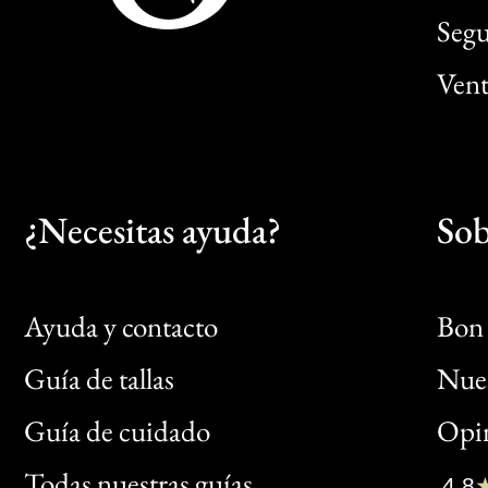
Segu
Vent
¿Necesitas ayuda?
Sob
Ayuda y contacto
Bon 
Guía de tallas
Nues
Bon
Guía de cuidado
Opin
Clic
Todas nuestras guías
4,8