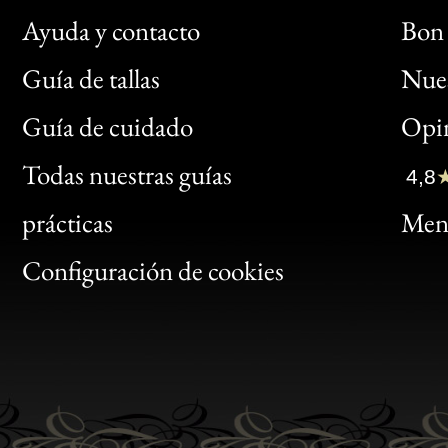
Ayuda y contacto
Bon 
Guía de tallas
Nues
Bon
Guía de cuidado
Opin
Clic
Todas nuestras guías
4,8
Bon
prácticas
Menc
Gen
Configuración de cookies