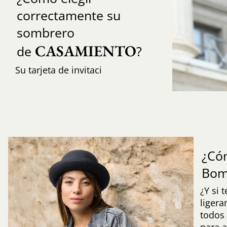
correctamente su
sombrero
CASAMIENTO
de
?
Su tarjeta de invitaci
¿Có
Bom
¿Y si 
liger
todos 