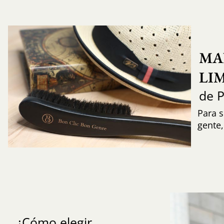
MA
LI
de 
Para s
gente
¿Cómo elegir