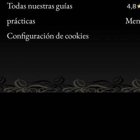
Clic
Todas nuestras guías
4,8
Bon
prácticas
Menc
Gen
Configuración de cookies