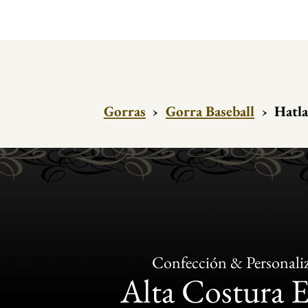
Gorras
›
Gorra Baseball
›
Hatla
Confección & Personali
Alta Costura 