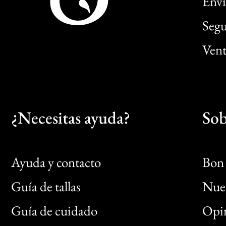
Enví
Segu
Vent
¿Necesitas ayuda?
Sob
Ayuda y contacto
Bon 
Guía de tallas
Nues
Bon
Guía de cuidado
Opin