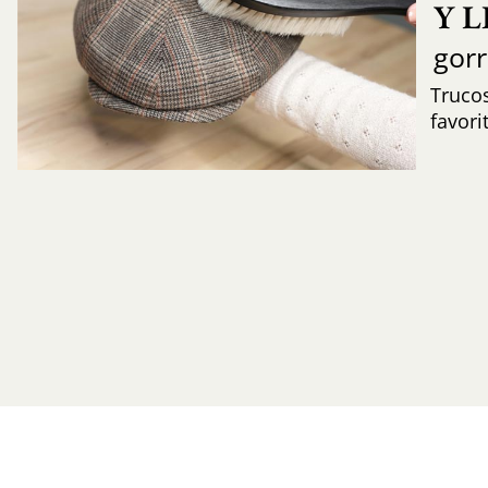
Y 
gor
Trucos
favori