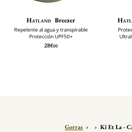
Hatland
Breezer
Hatl
Repelente al agua y transpirable
Protec
Protección UPF50+
Ultra
28€
00
Gorras
›
›
Ki Et La - 