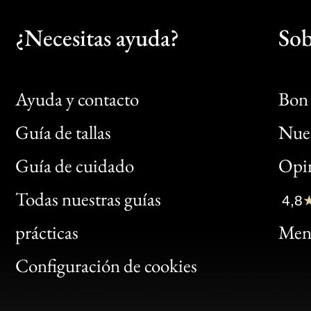
¿Necesitas ayuda?
Sob
Ayuda y contacto
Bon 
Guía de tallas
Nues
Bon
Guía de cuidado
Opin
Clic
Todas nuestras guías
4,8
Bon
prácticas
Menc
Gen
Configuración de cookies