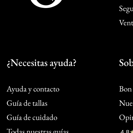
Segu
Vent
¿Necesitas ayuda?
Sob
Ayuda y contacto
Bon 
Guía de tallas
Nues
Bon
Guía de cuidado
Opin
Clic
Todas nuestras guías
4,8