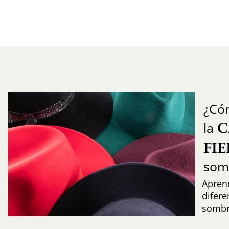
¿Có
C
la
FI
som
Aprend
difere
sombr