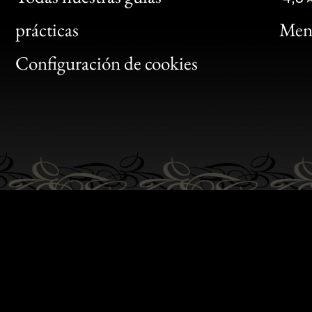
Bon
prácticas
Menc
Gen
Configuración de cookies