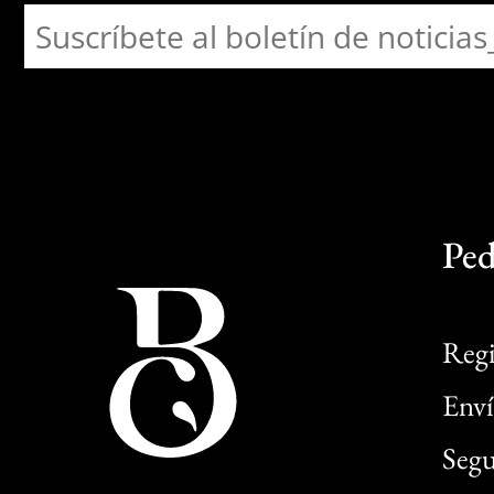
Ped
Regi
Enví
Segu