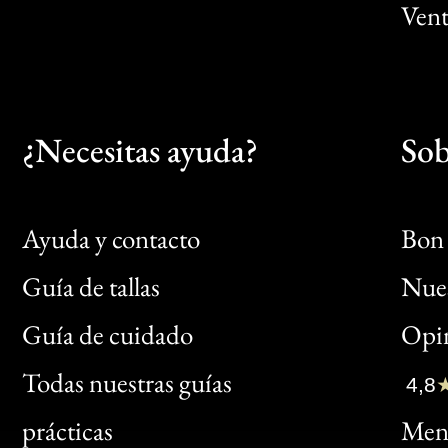
Vent
¿Necesitas ayuda?
Sob
Ayuda y contacto
Bon 
Guía de tallas
Nues
Bon
Guía de cuidado
Opin
Clic
Todas nuestras guías
4,8
Bon
prácticas
Menc