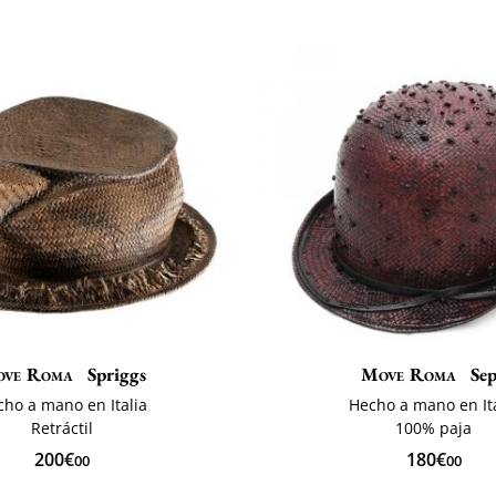
ve Roma
Spriggs
Move Roma
Se
ho a mano en Italia
Hecho a mano en Ita
Retráctil
100% paja
200€
180€
00
00