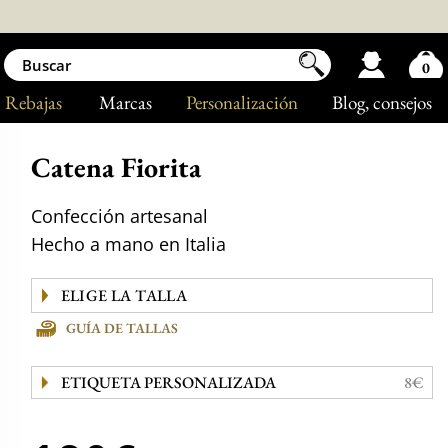
0
Rebajas
Marcas
Personalización
Blog
, consejos
Catena Fiorita
Confección artesanal
Hecho a mano en Italia
GUÍA DE TALLAS
ETIQUETA PERSONALIZADA
8€