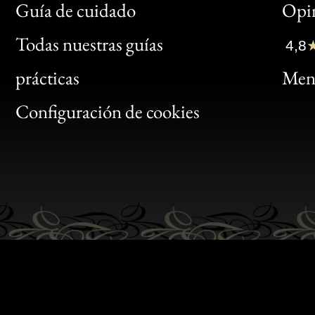
Bon
Guía de cuidado
Opin
Clic
Todas nuestras guías
4,8
Bon
prácticas
Menc
Gen
Configuración de cookies