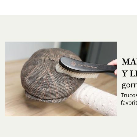
MA
Y 
gor
Trucos
favori