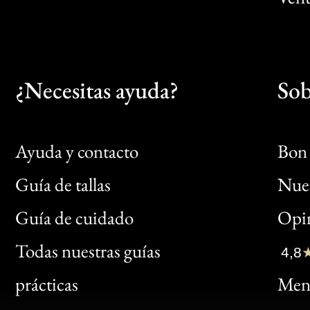
¿Necesitas ayuda?
Sob
Ayuda y contacto
Bon 
Guía de tallas
Nues
Bon
Guía de cuidado
Opin
Clic
Todas nuestras guías
4,8
Bon
prácticas
Menc