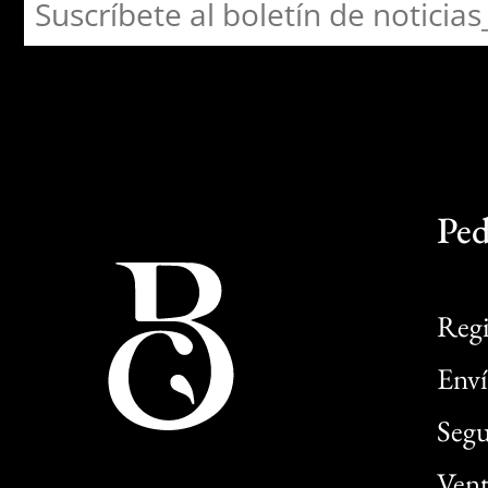
Ped
Regi
Enví
Segu
Vent