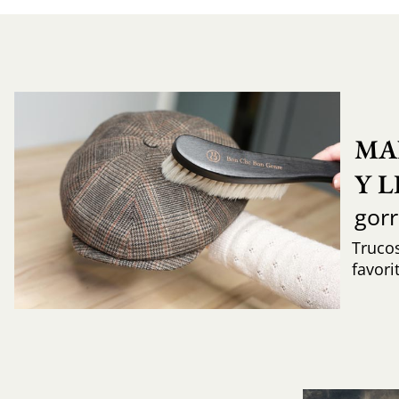
MA
Y 
gor
Trucos
favori