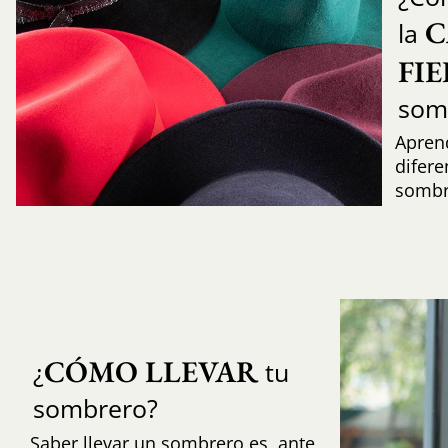
C
la
FI
som
Aprend
difere
sombr
CÓMO LLEVAR
¿
tu
sombrero?
Saber llevar un sombrero es, ante