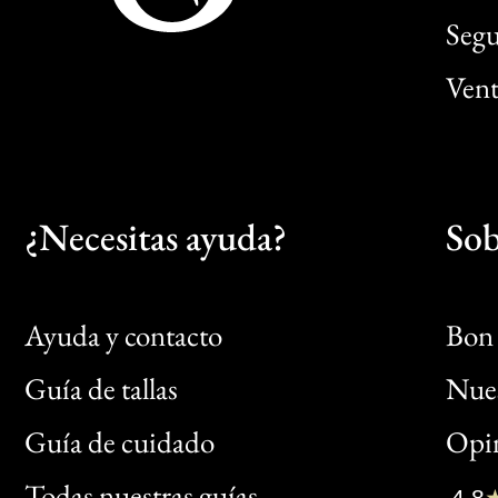
Segu
Vent
¿Necesitas ayuda?
Sob
Ayuda y contacto
Bon 
Guía de tallas
Nues
Bon
Guía de cuidado
Opin
Clic
Todas nuestras guías
4,8