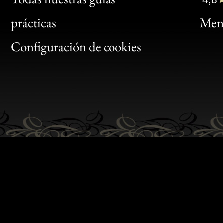
Bon
prácticas
Menc
Gen
Configuración de cookies