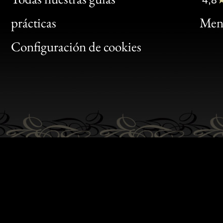
Bon
prácticas
Menc
Gen
Configuración de cookies