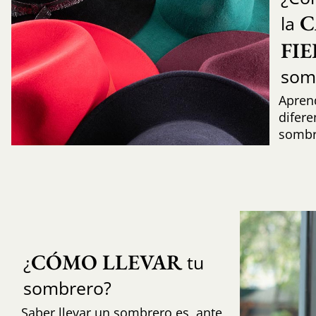
C
la
FI
som
Aprend
difere
sombr
CÓMO LLEVAR
¿
tu
sombrero?
Saber llevar un sombrero es, ante