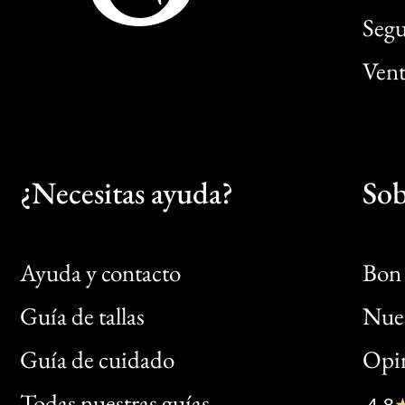
Segu
Vent
¿Necesitas ayuda?
Sob
Ayuda y contacto
Bon 
Guía de tallas
Nues
Bon
Guía de cuidado
Opin
Clic
Todas nuestras guías
4,8