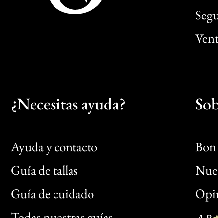
Segu
Vent
¿Necesitas ayuda?
Sob
Ayuda y contacto
Bon 
Guía de tallas
Nues
Bon
Guía de cuidado
Opin
Clic
Todas nuestras guías
4,8