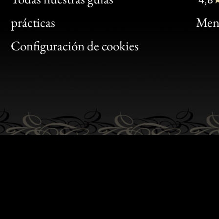
Bon
prácticas
Menc
Gen
Configuración de cookies