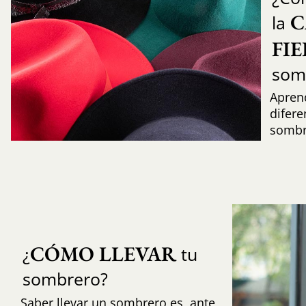
C
la
FI
som
Aprend
difere
sombr
CÓMO LLEVAR
¿
tu
sombrero?
Saber llevar un sombrero es, ante