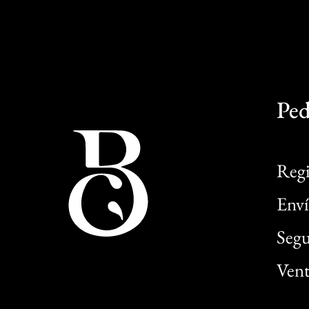
Ped
Regi
Enví
Segu
Vent