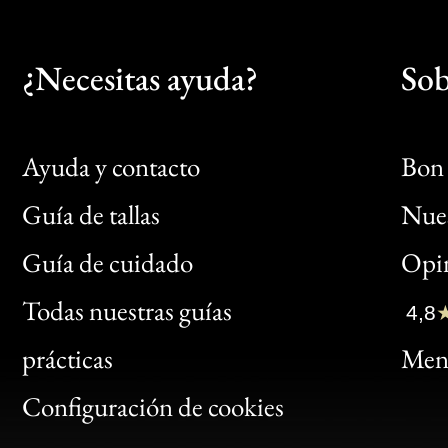
¿Necesitas ayuda?
Sob
Ayuda y contacto
Bon 
Guía de tallas
Nues
Bon
Guía de cuidado
Opin
Clic
Todas nuestras guías
4,8
Bon
prácticas
Menc
Gen
Configuración de cookies