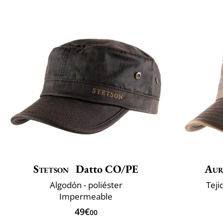
Stetson
Datto CO/PE
Aur
Algodón - poliéster
Teji
Impermeable
49€
00