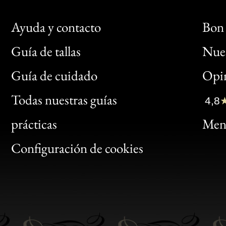
Ayuda y contacto
Bon 
Guía de tallas
Nues
Bon
Guía de cuidado
Opin
Clic
Todas nuestras guías
4,8
Bon
prácticas
Menc
Gen
Configuración de cookies