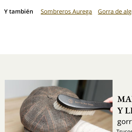
Y también
Sombreros Aurega
Gorra de al
MA
Y 
gor
Trucos