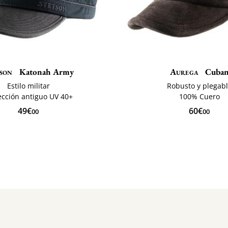
tson
Katonah Army
Aurega
Cuba
Estilo militar
Robusto y plegab
ección antiguo UV 40+
100% Cuero
49€
60€
00
00