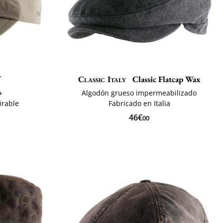
f
Classic Italy
Classic Flatcap Wax
+
Algodón grueso impermeabilizado
irable
Fabricado en Italia
46€
00