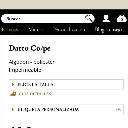
0
Rebajas
Marcas
Personalización
Blog
, consejos
Datto Co/pe
Algodón - poliéster
Impermeable
GUÍA DE TALLAS
ETIQUETA PERSONALIZADA
8€