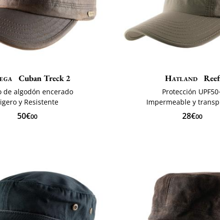
ega
Cuban Treck 2
Hatland
Ree
o de algodón encerado
Protección UPF50
igero y Resistente
Impermeable y transp
50€
28€
00
00