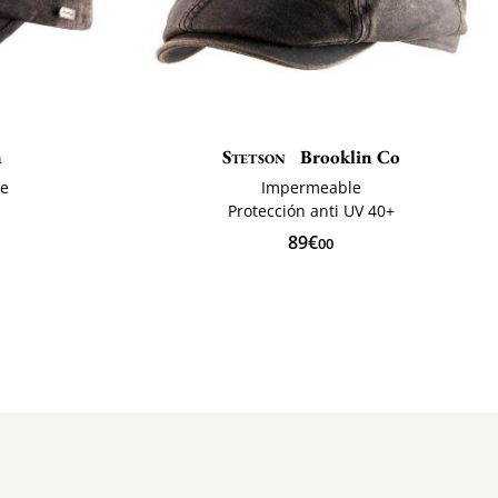
n
Stetson
Brooklin Co
le
Impermeable
Protección anti UV 40+
89€
00