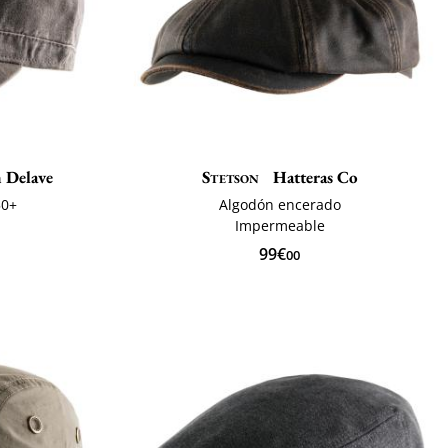
 Delave
Stetson
Hatteras Co
50+
Algodón encerado
Impermeable
99€
00