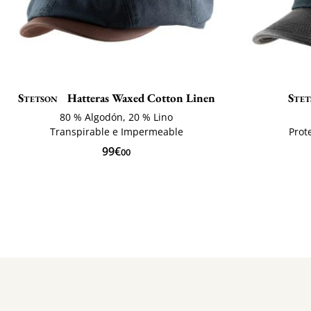
Stetson
Hatteras Waxed Cotton Linen
Ste
80 % Algodón, 20 % Lino
Transpirable e Impermeable
Prot
99€
00