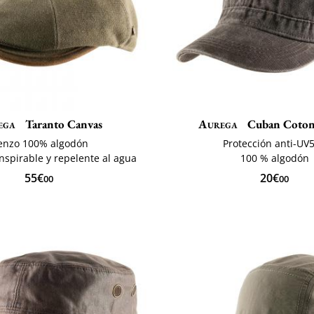
ega
Taranto Canvas
Aurega
Cuban Coton
ienzo 100% algodón
Protección anti-UV
nspirable y repelente al agua
100 % algodón
55€
20€
00
00