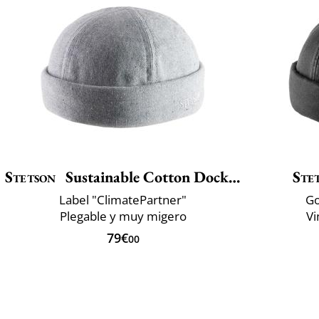
Stetson
Sustainable Cotton Docker
Ste
Label "ClimatePartner"
Go
Plegable y muy migero
Vi
79€
00