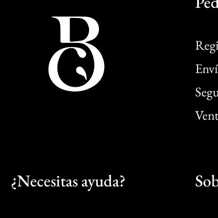
Ped
Regi
Enví
Segu
Vent
¿Necesitas ayuda?
Sob