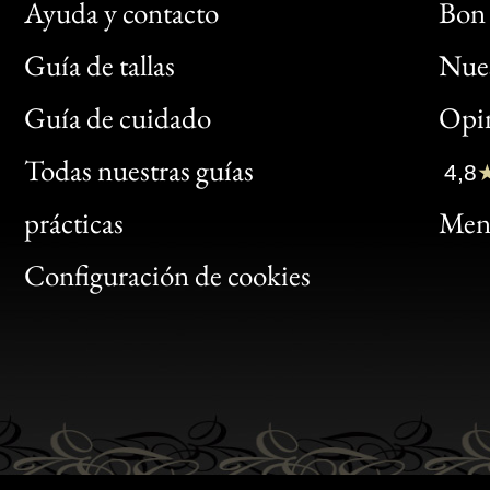
Ayuda y contacto
Bon 
Guía de tallas
Nues
Bon
Guía de cuidado
Opin
Clic
Todas nuestras guías
4,8
Bon
prácticas
Menc
Gen
Configuración de cookies