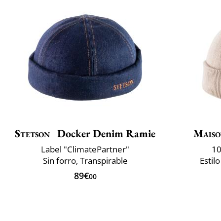
Stetson
Docker Denim Ramie
Maiso
Label "ClimatePartner"
10
Sin forro, Transpirable
Estil
89€
00