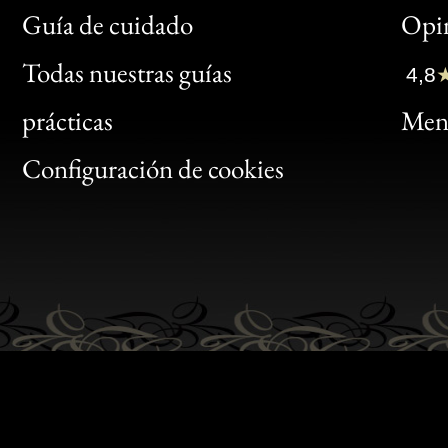
Bon
Guía de cuidado
Opin
Clic
Todas nuestras guías
4,8
Bon
prácticas
Menc
Gen
Configuración de cookies