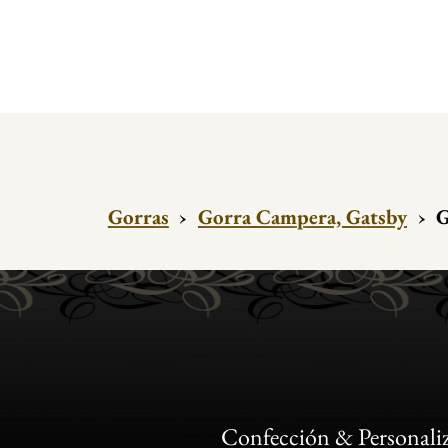
Gorras
›
Gorra Campera, Gatsby
›
G
Confección & Personali