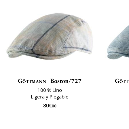
Göttmann
Boston/727
Gött
100 % Lino
Ligera y Plegable
80€
00