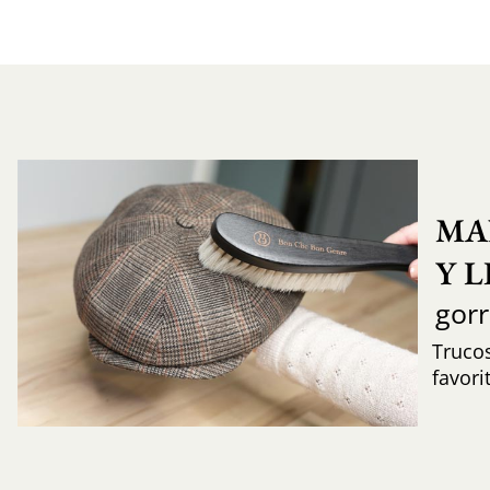
MA
Y 
gor
Trucos
favori