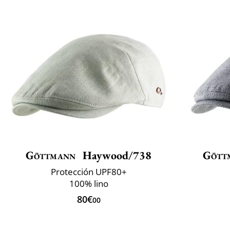
Göttmann
Haywood/738
Gött
Protección UPF80+
100% lino
80€
00