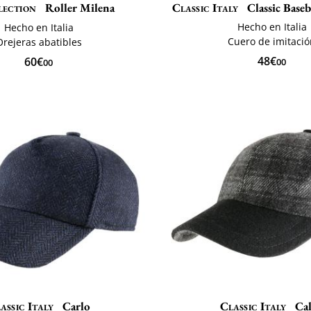
lection
Roller Milena
Classic Italy
Classic Baseb
Hecho en Italia
Hecho en Italia
Cuero de imitaci
Orejeras abatibles
48€
60€
00
00
assic Italy
Carlo
Classic Italy
Ca