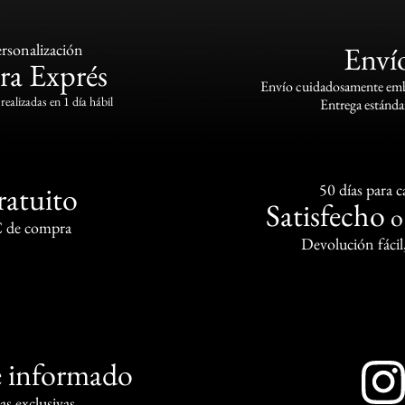
rsonalización
Enví
ra Exprés
Envío cuidadosamente emba
realizadas en 1 día hábil
Entrega estándar
ratuito
50 días para 
Satisfecho
€ de compra
Devolución fácil
 informado
s exclusivas