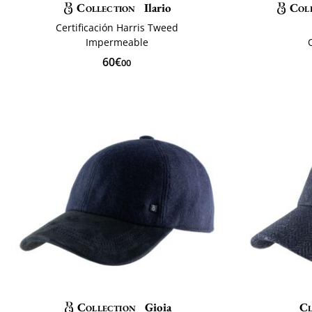
Collection
Ilario
Col
Certificación Harris Tweed
Impermeable
60€
00
Collection
Gioia
Cl