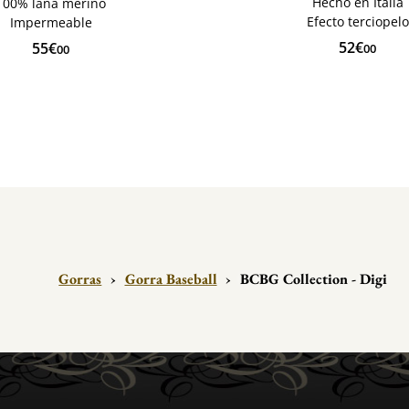
Hecho en Italia
100% lana merino
Efecto terciopelo
Impermeable
52€
55€
00
00
Gorras
›
Gorra Baseball
›
BCBG Collection - Digi