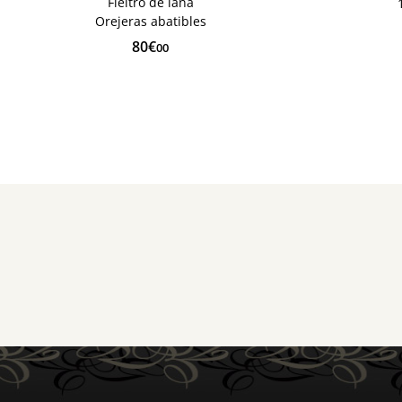
Fieltro de lana
Orejeras abatibles
80€
00