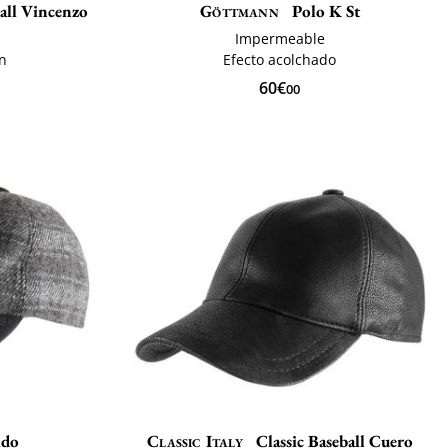
all Vincenzo
Göttmann
Polo K St
Impermeable
ón
Efecto acolchado
60€
00
ldo
Classic Italy
Classic Baseball Cuero