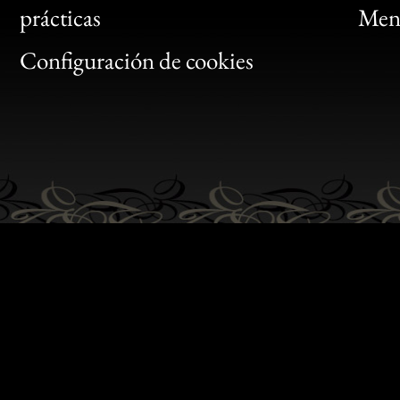
Bon
prácticas
Menc
Gen
Configuración de cookies