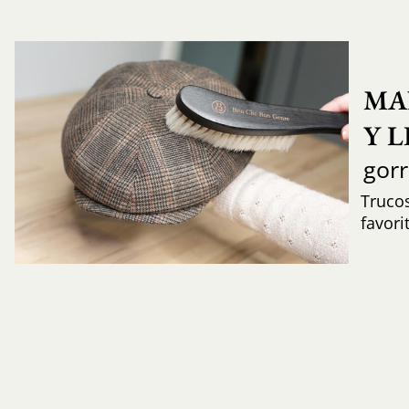
MA
Y 
gor
Trucos
favori