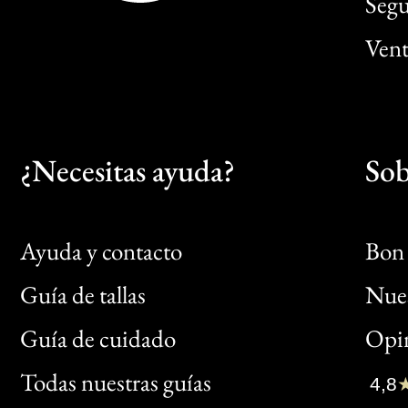
Segu
Vent
¿Necesitas ayuda?
Sob
Ayuda y contacto
Bon 
Guía de tallas
Nues
Bon
Guía de cuidado
Opin
Clic
Todas nuestras guías
4,8