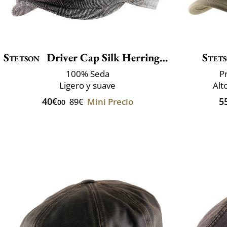
Stetson
Driver Cap Silk Herringbone
Stet
100% Seda
P
Ligero y suave
Alt
40€
5
Mini Precio
89€
00