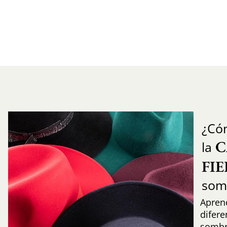
¿Có
C
la
FI
som
Aprend
difere
sombr