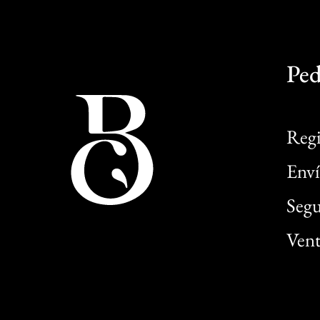
Ped
Regi
Enví
Segu
Vent