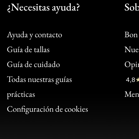
¿Necesitas ayuda?
Sob
Ayuda y contacto
Bon 
Guía de tallas
Nues
Bon
Guía de cuidado
Opin
Clic
Todas nuestras guías
4,8
Bon
prácticas
Menc
Gen
Configuración de cookies