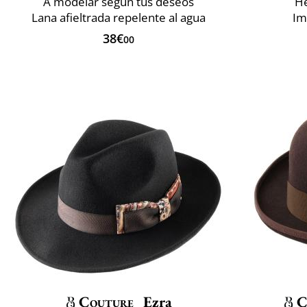
A modelar según tus deseos
He
Lana afieltrada repelente al agua
Im
38€
00
Couture
Ezra
C