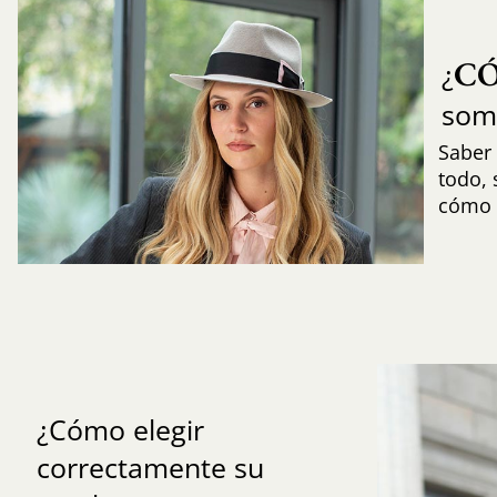
C
¿
som
Saber 
todo,
cómo i
¿Cómo elegir
correctamente su