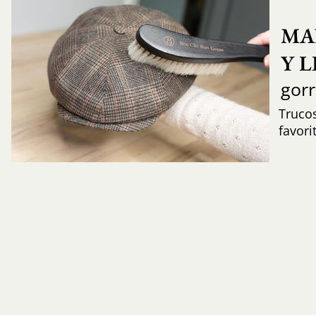
MA
Y 
gor
Trucos
favori