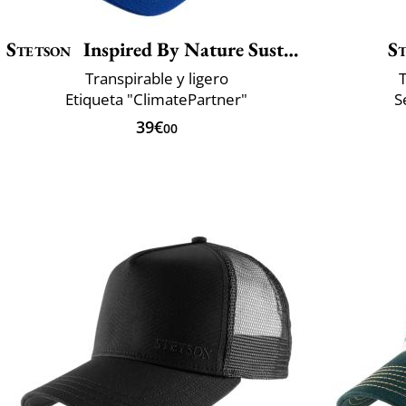
Stetson
Inspired By Nature Sustainable
S
Transpirable y ligero
T
Etiqueta "ClimatePartner"
S
39€
00