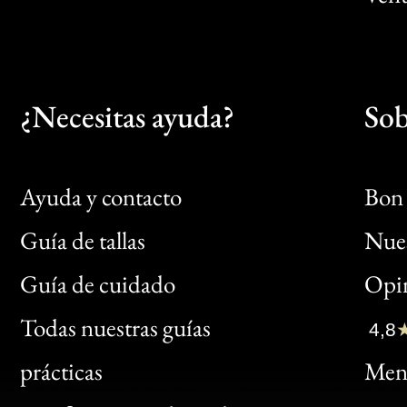
¿Necesitas ayuda?
Sob
Ayuda y contacto
Bon 
Guía de tallas
Nues
Bon
Guía de cuidado
Opin
Clic
Todas nuestras guías
4,8
Bon
prácticas
Menc