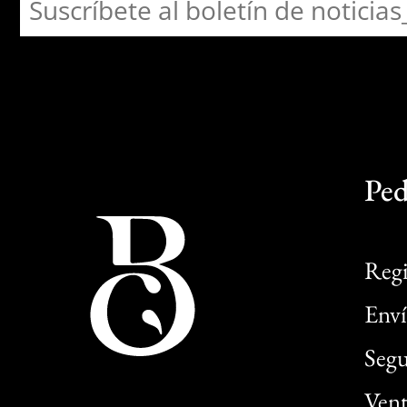
Ped
Regi
Enví
Segu
Vent