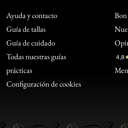
Ayuda y contacto
Bon 
Guía de tallas
Nues
Bon
Guía de cuidado
Opin
Clic
Todas nuestras guías
4,8
Bon
prácticas
Menc
Gen
Configuración de cookies