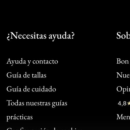
¿Necesitas ayuda?
Sob
Ayuda y contacto
Bon 
Guía de tallas
Nues
Bon
Guía de cuidado
Opin
Clic
Todas nuestras guías
4,8
Bon
prácticas
Menc