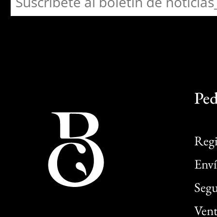
Ped
Regi
Enví
Segu
Vent