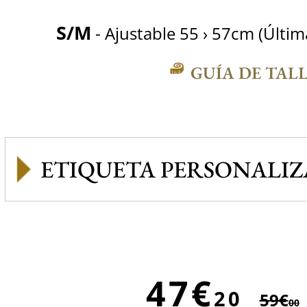
S/M
- Ajustable 55 › 57cm (Última
GUÍA DE TAL
ETIQUETA PERSONALI
47€
20
59€
00