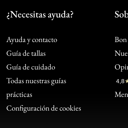
¿Necesitas ayuda?
Sob
Ayuda y contacto
Bon 
Guía de tallas
Nues
Bon
Guía de cuidado
Opin
Clic
Todas nuestras guías
4,8
Bon
prácticas
Menc
Gen
Configuración de cookies