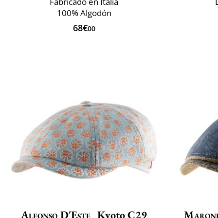
Fabricado en Italia
100% Algodón
68€
00
Alfonso D'Este
Kyoto C29
Maron