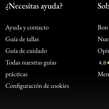
¿Necesitas ayuda?
Sob
Ayuda y contacto
Bon 
Guía de tallas
Nues
Bon
Guía de cuidado
Opin
Clic
Todas nuestras guías
4,8
Bon
prácticas
Menc
Gen
Configuración de cookies