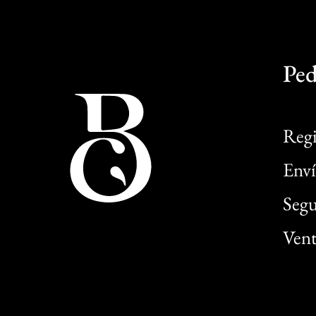
Ped
Regi
Enví
Segu
Vent