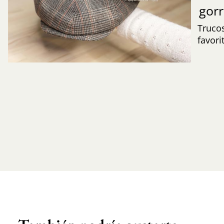
gor
Trucos
favori