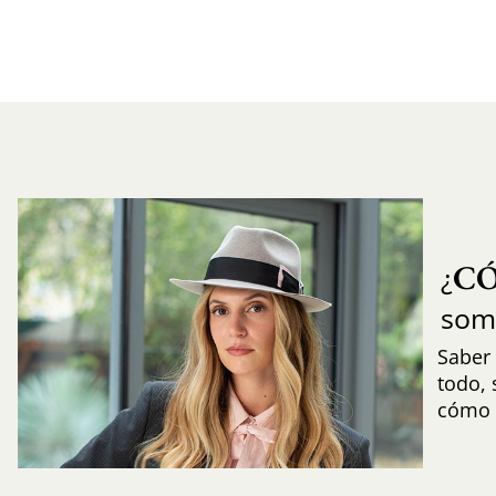
C
¿
som
Saber 
todo,
cómo i