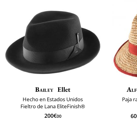
Bailey
Ellet
Alf
Hecho en Estados Unidos
Paja r
Fieltro de Lana EliteFinish®
200€
60
00