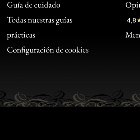
Bon
Guía de cuidado
Opin
Clic
Todas nuestras guías
4,8
Bon
prácticas
Menc
Gen
Configuración de cookies