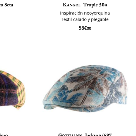
o Seta
Kangol
Tropic 504
Inspiración neoyorquina
Textil calado y plegable
58€
00
imo
Göttmann
Jackson/687