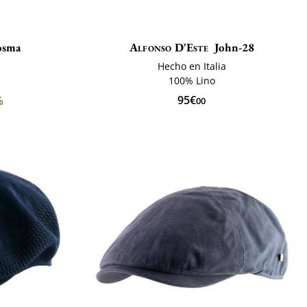
osma
Alfonso D'Este
John-28
Hecho en Italia
100% Lino
95€
%
00