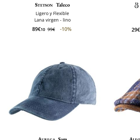
Stetson
Taleco
Ligero y Flexible
Lana virgen - lino
89€
-10%
29€
99€
10
Aurega
Sam
Alfo