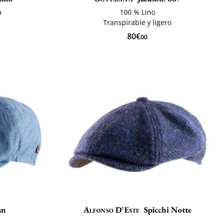
a
100 % Lino
Transpirable y ligero
80€
00
an
Alfonso D'Este
Spicchi Notte