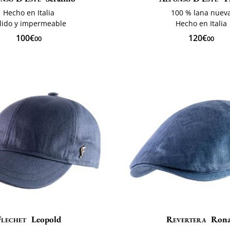
Hecho en Italia
100 % lana nuev
lido y impermeable
Hecho en Italia
100€
120€
00
00
Flechet
Leopold
Revertera
Ron