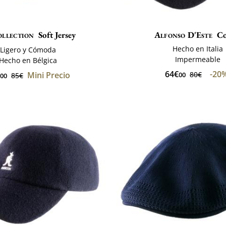
llection
Soft Jersey
Alfonso D'Este
C
Hecho en Italia
Ligero y Cómoda
Impermeable
Hecho en Bélgica
64€
-20
Mini Precio
80€
00
85€
00