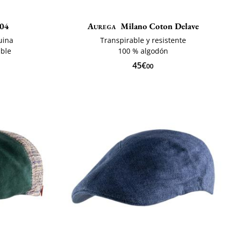
504
Aurega
Milano Coton Delave
uina
Transpirable y resistente
able
100 % algodón
45€
00