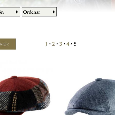
ón
Ordenar
1
•
2
•
3
•
4
• 5
ERIOR