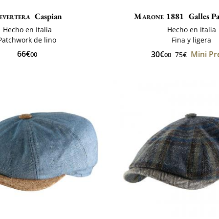
evertera
Caspian
Marone 1881
Galles P
Hecho en Italia
Hecho en Italia
Patchwork de lino
Fina y ligera
66€
30€
Mini Pr
00
75€
00