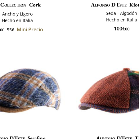
Collection
Cork
Alfonso D'Este
Kiot
Seda - Algodón
Ancho y Ligero
Hecho en Italia
Hecho en Italia
100€
Mini Precio
00
55€
00
nso D'Este
Serafino
Alfonso D'Este
T