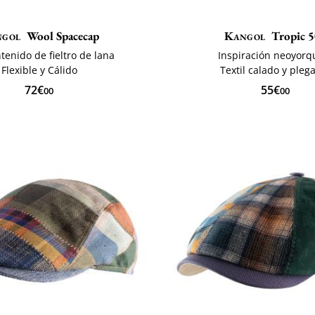
gol
Wool Spacecap
Kangol
Tropic 
ntenido de fieltro de lana
Inspiración neoyorq
Flexible y Cálido
Textil calado y pleg
72€
55€
00
00