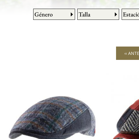
Género
Talla
Estaci
‹‹ ANT