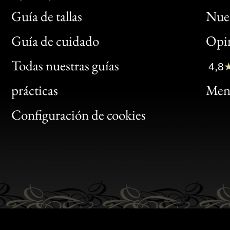
Guía de tallas
Nues
Bon
Guía de cuidado
Opin
Clic
Todas nuestras guías
4,8
Bon
prácticas
Menc
Gen
Configuración de cookies