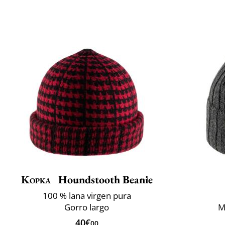
Kopka
Houndstooth Beanie
100 % lana virgen pura
Gorro largo
M
40€
00