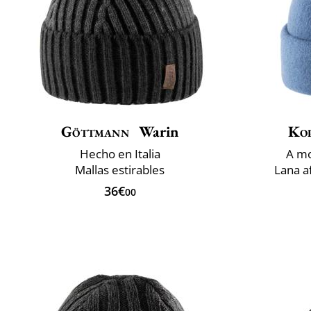
Göttmann
Warin
Ko
Hecho en Italia
A mo
Mallas estirables
Lana a
36€
00