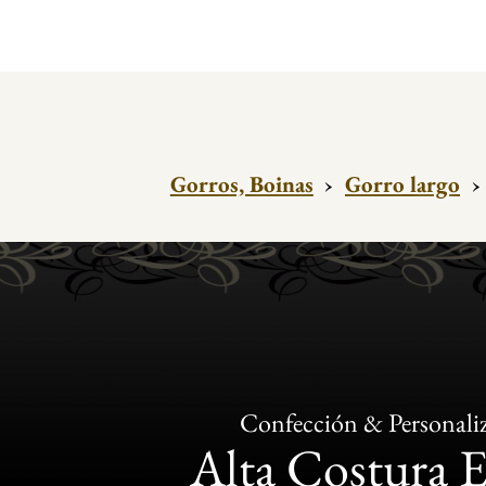
Gorros, Boinas
›
Gorro largo
›
Confección & Personali
Alta Costura 