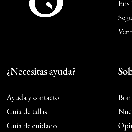
Enví
Segu
Vent
¿Necesitas ayuda?
Sob
Ayuda y contacto
Bon 
Guía de tallas
Nues
Bon
Guía de cuidado
Opin