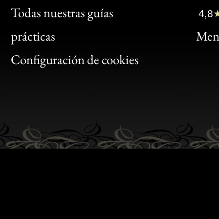
Clic
Todas nuestras guías
4,8
Bon
prácticas
Menc
Gen
Configuración de cookies