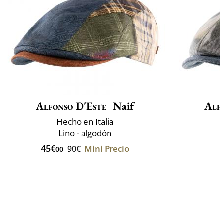
Alfonso D'Este
Naif
Alf
Hecho en Italia
Lino - algodón
45€
Mini Precio
90€
00