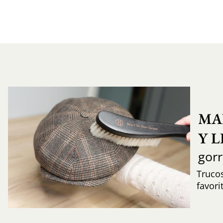
MA
Y 
gor
Trucos
favori