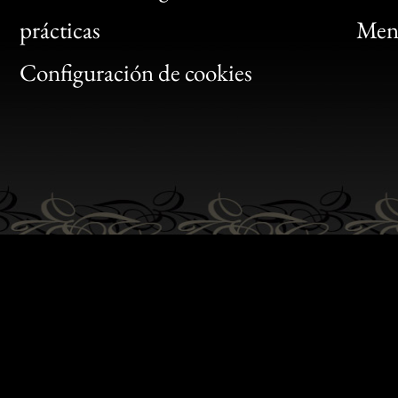
Bon
prácticas
Menc
Gen
Configuración de cookies