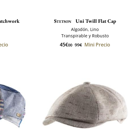
atchwork
Stetson
Uni Twill Flat Cap
Algodón, Lino
Transpirable y Robusto
ecio
45€
Mini Precio
99€
00