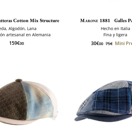
tteras Cotton Mix Structure
Marone 1881
Galles P
eda, Algodón, Lana
Hecho en Italia
ión artesanal en Alemania
Fina y ligera
159€
30€
Mini Pr
00
75€
00