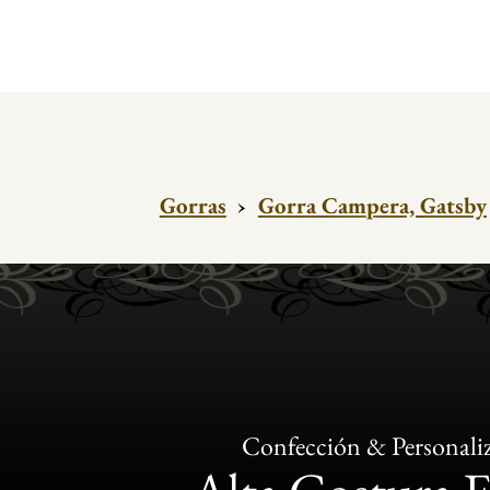
Gorras
›
Gorra Campera, Gatsby
Confección & Personali