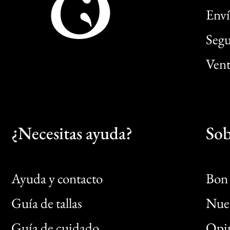
Enví
Segu
Vent
¿Necesitas ayuda?
Sob
Ayuda y contacto
Bon 
Guía de tallas
Nues
Bon
Guía de cuidado
Opin