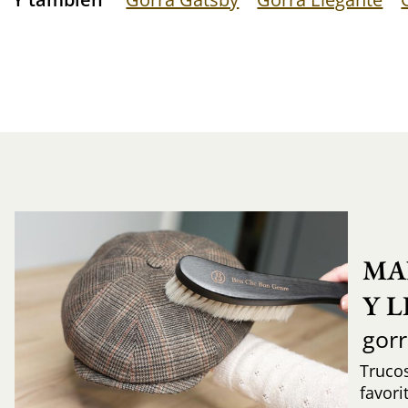
MA
Y 
gor
Trucos
favori