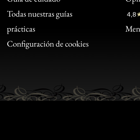
Clic
Todas nuestras guías
4,8
Bon
prácticas
Menc
Gen
Configuración de cookies