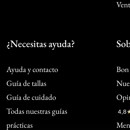
Vent
¿Necesitas ayuda?
Sob
Ayuda y contacto
Bon 
Guía de tallas
Nues
Bon
Guía de cuidado
Opin
Clic
Todas nuestras guías
4,8
Bon
prácticas
Menc