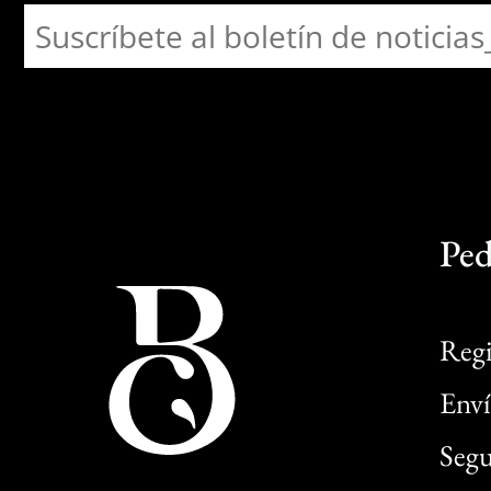
Ped
Regi
Enví
Segu