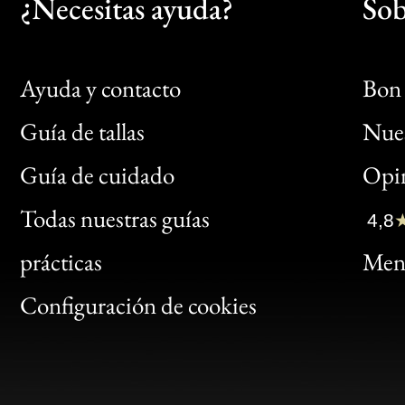
¿Necesitas ayuda?
Sob
Ayuda y contacto
Bon 
Guía de tallas
Nues
Bon
Guía de cuidado
Opin
Clic
Todas nuestras guías
4,8
Bon
prácticas
Menc
Gen
Configuración de cookies