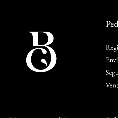
Ped
Regi
Enví
Segu
Vent