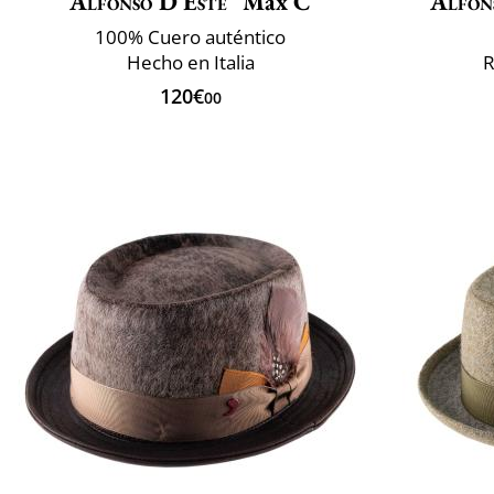
Alfonso D'Este
Max C
Alfon
100% Cuero auténtico
Hecho en Italia
R
120€
00