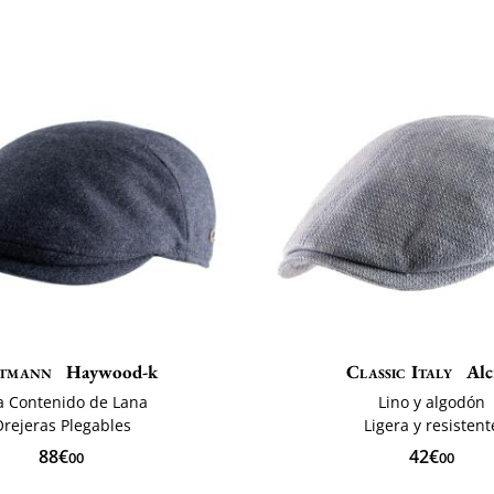
tmann
Haywood-k
Classic Italy
Alci
a Contenido de Lana
Lino y algodón
rejeras Plegables
Ligera y resistent
88€
42€
00
00