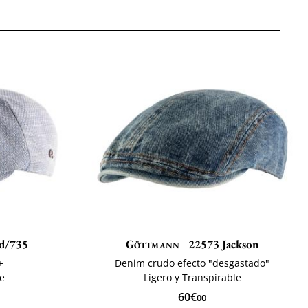
d/735
Göttmann
22573 Jackson
+
Denim crudo efecto "desgastado"
te
Ligero y Transpirable
60€
00