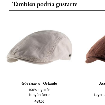
También podría gustarte
Göttmann
Orlando
Aus
100% algodón
Ningún forro
Leger e
48€
00