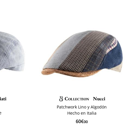
ati
Collection
Nucci
Patchwork Lino y Algodón
e
Hecho en Italia
60€
00