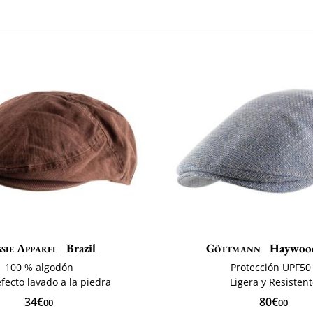
sie Apparel
Brazil
Göttmann
Haywoo
100 % algodón
Protección UPF50
fecto lavado a la piedra
Ligera y Resisten
34€
80€
00
00