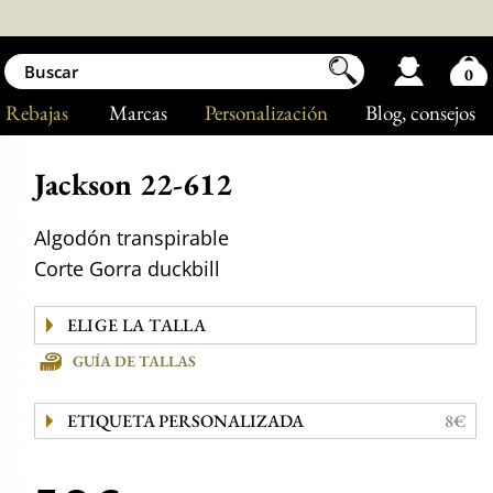
0
Rebajas
Marcas
Personalización
Blog
, consejos
Jackson 22-612
Algodón transpirable
Corte Gorra duckbill
GUÍA DE TALLAS
ETIQUETA PERSONALIZADA
8€