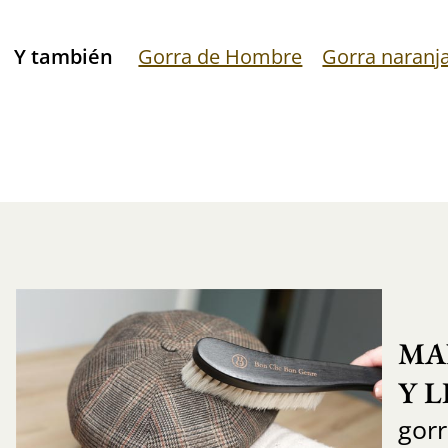
Y también
Gorra de Hombre
Gorra naranj
MA
Y 
gor