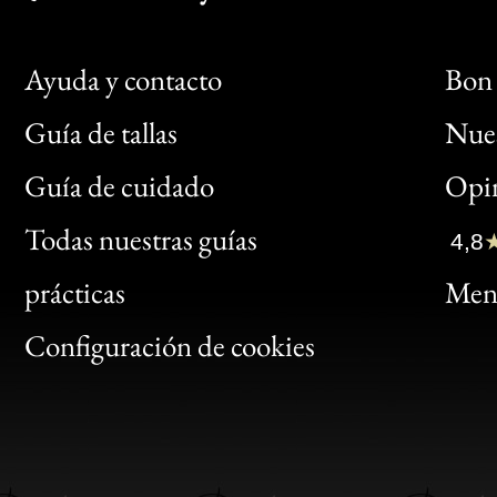
Ayuda y contacto
Bon 
Guía de tallas
Nues
Bon
Guía de cuidado
Opin
Clic
Todas nuestras guías
4,8
Bon
prácticas
Menc
Gen
Configuración de cookies