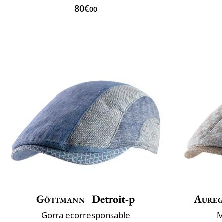
80€
00
Göttmann
Detroit-p
Aure
Gorra ecorresponsable
M