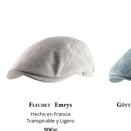
Flechet
Emrys
Gött
Hecho en Francia
Transpirable y Ligero
90€
00