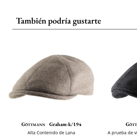
También podría gustarte
Göttmann
Graham-k/194
Göt
Alta Contenido de Lana
A prueba de v