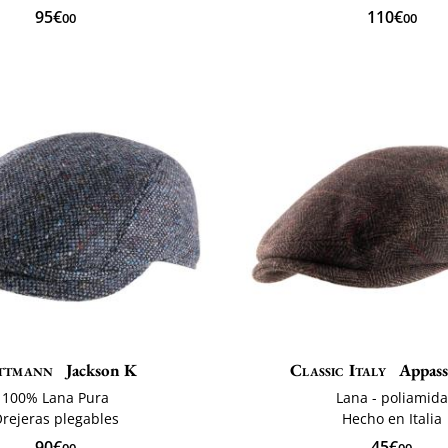
95€
110€
00
00
ttmann
Jackson K
Classic Italy
Appass
100% Lana Pura
Lana - poliamida
rejeras plegables
Hecho en Italia
90€
45€
00
00