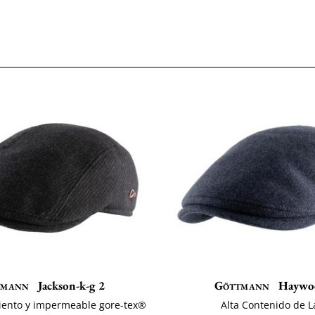
tmann
Jackson-k-g 2
Göttmann
Haywo
iento y impermeable gore-tex®
Alta Contenido de 