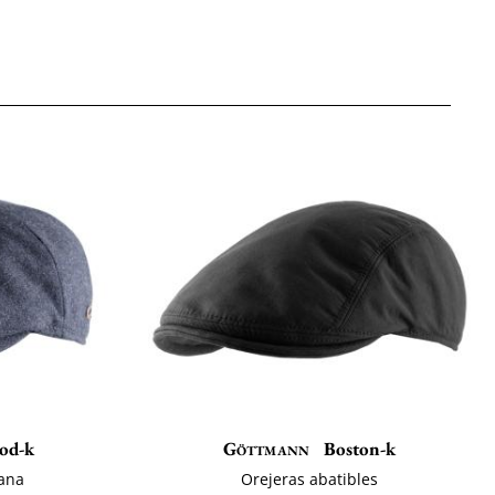
od-k
Göttmann
Boston-k
Lana
Orejeras abatibles