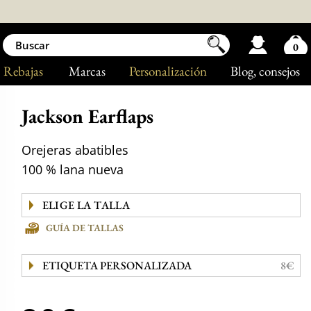
0
Rebajas
Marcas
Personalización
Blog
, consejos
Jackson Earflaps
Orejeras abatibles
100 % lana nueva
GUÍA DE TALLAS
ETIQUETA PERSONALIZADA
8€