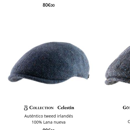
80€
00
Collection
Celestin
Gö
Auténtico tweed irlandés
O
100% Lana nueva