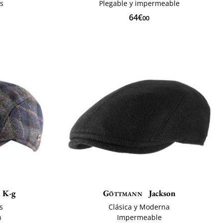
s
Plegable y impermeable
64€
00
 K-g
Göttmann
Jackson
s
Clásica y Moderna
n
Impermeable