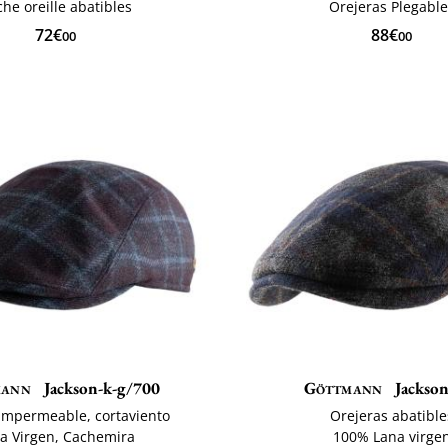
he oreille abatibles
Orejeras Plegable
72€
88€
00
00
mann
Jackson-k-g/700
Göttmann
Jackson
impermeable, cortaviento
Orejeras abatible
a Virgen, Cachemira
100% Lana virge