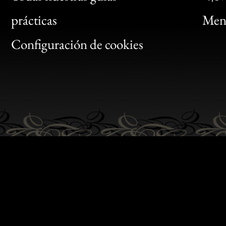
Bon
prácticas
Menc
Gen
Configuración de cookies