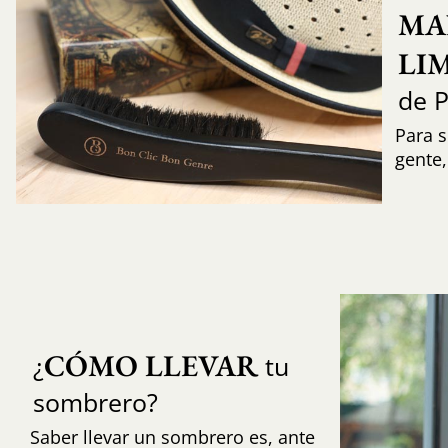
MA
LI
de 
Para s
gente
CÓMO LLEVAR
¿
tu
sombrero?
Saber llevar un sombrero es, ante