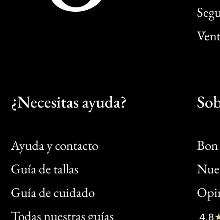
Segu
Vent
¿Necesitas ayuda?
Sob
Ayuda y contacto
Bon 
Guía de tallas
Nues
Bon
Guía de cuidado
Opin
Clic
Todas nuestras guías
4,8