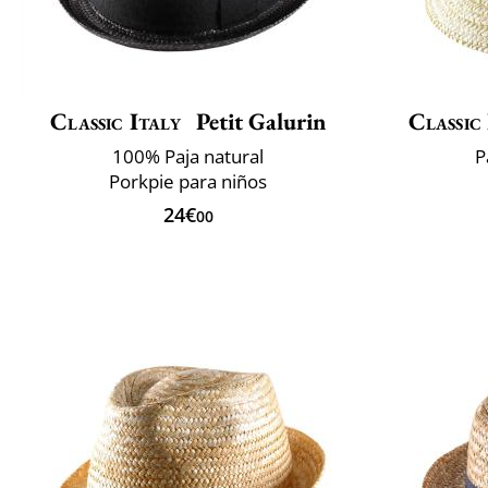
Classic Italy
Petit Galurin
Classic
100% Paja natural
P
Porkpie para niños
24€
00