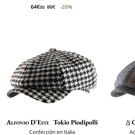
64€
-20%
80€
00
Alfonso D'Este
Tokio Piodipolli
C
Confección en Italia
Ac