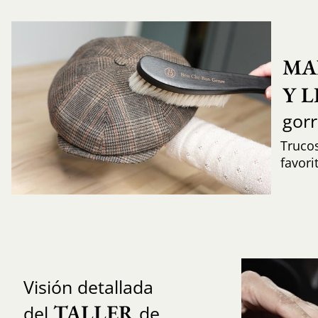
MA
Y 
gor
Trucos
favori
Visión detallada
TALLER
del
de