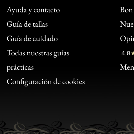
Ayuda y contacto
Bon 
Guía de tallas
Nues
Bon
Guía de cuidado
Opin
Clic
Todas nuestras guías
4,8
Bon
prácticas
Menc
Gen
Configuración de cookies