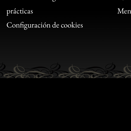
Bon
prácticas
Menc
Gen
Configuración de cookies