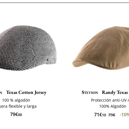
n
Texas Cotton Jersey
Stetson
Randy Texas
100 % algodón
Protección anti-UV 
sera flexible y larga
100% Algodón
79€
71€
-10
00
79€
10