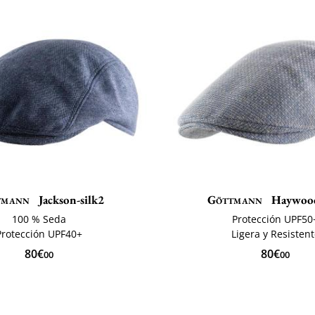
tmann
Jackson-silk2
Göttmann
Haywoo
100 % Seda
Protección UPF50
Protección UPF40+
Ligera y Resisten
80€
80€
00
00