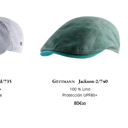
d/735
Göttmann
Jackson-2/740
+
100 % Lino
te
Protección UPF80+
80€
00