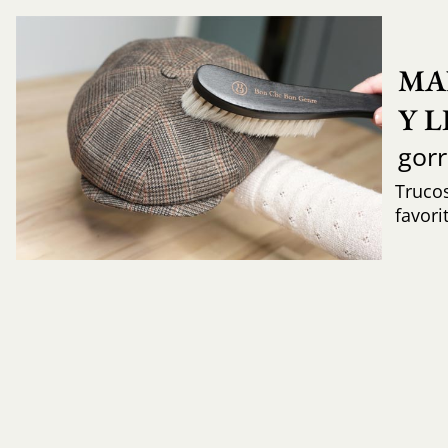
MA
Y 
gor
Trucos
favori