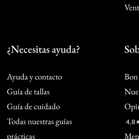
Vent
¿Necesitas ayuda?
Sob
Ayuda y contacto
Bon 
Guía de tallas
Nues
Bon
Guía de cuidado
Opin
Clic
Todas nuestras guías
4,8
Bon
prácticas
Menc