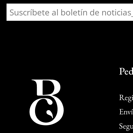
Ped
Regi
Enví
Segu