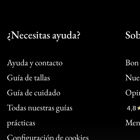
¿Necesitas ayuda?
Sob
Ayuda y contacto
Bon 
Guía de tallas
Nues
Bon
Guía de cuidado
Opin
Clic
Todas nuestras guías
4,8
Bon
prácticas
Menc
Gen
Configuración de cookies