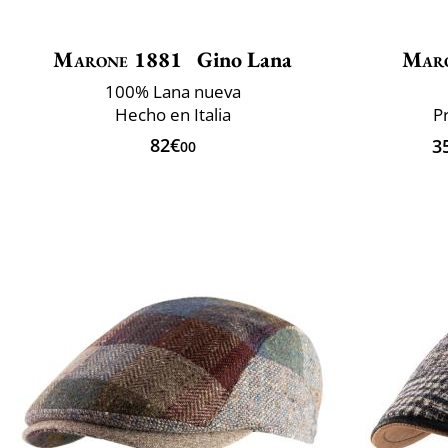
Marone 1881
Gino Lana
Mar
100% Lana nueva
Hecho en Italia
P
82€
3
00