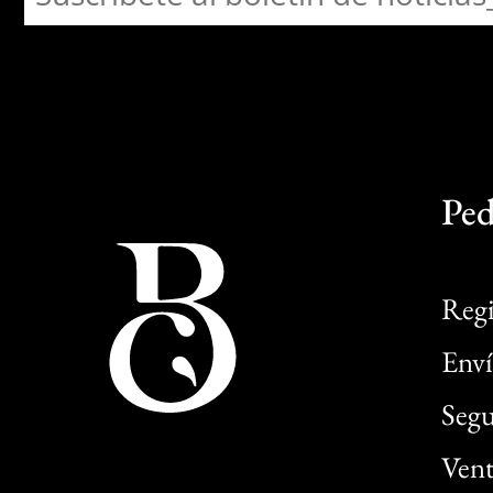
Ped
Regi
Enví
Segu
Vent