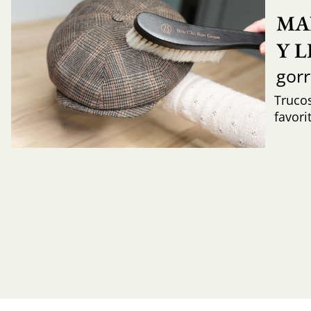
MA
Y 
gor
Trucos
favori