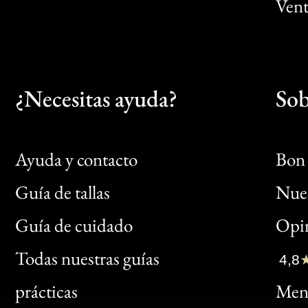
Vent
¿Necesitas ayuda?
Sob
Ayuda y contacto
Bon 
Guía de tallas
Nues
Bon
Guía de cuidado
Opin
Clic
Todas nuestras guías
4,8
Bon
prácticas
Menc