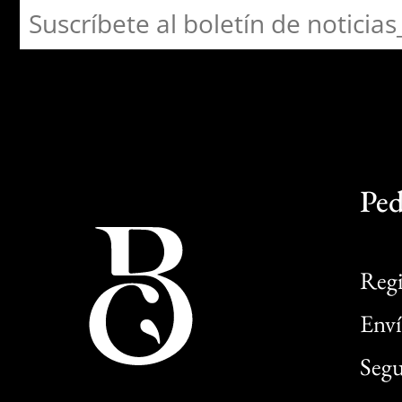
Ped
Regi
Enví
Segu