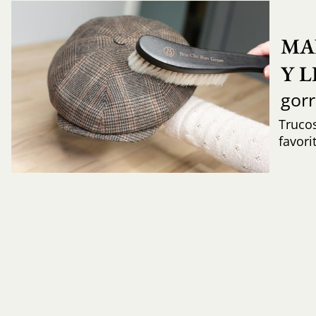
MA
Y 
gor
Trucos
favori