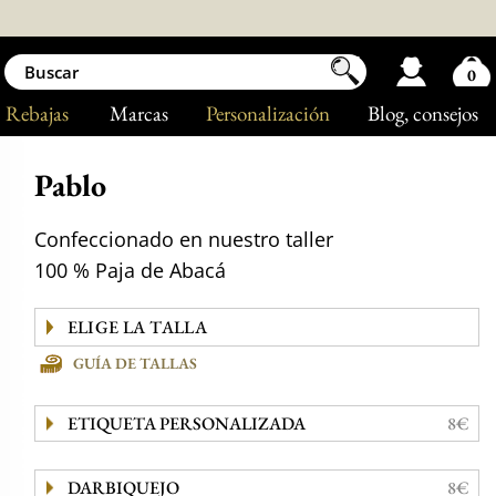
0
Rebajas
Marcas
Personalización
Blog
, consejos
Pablo
Confeccionado en nuestro taller
100 % Paja de Abacá
GUÍA DE TALLAS
ETIQUETA PERSONALIZADA
8€
DARBIQUEJO
8€