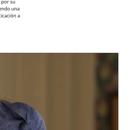
 por su
iendo una
icación a