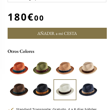
180€
00
AÑADIR a mi CESTA
Otros Colores
Standard Transporte:
Gratuito,
4 a 8 días hábiles