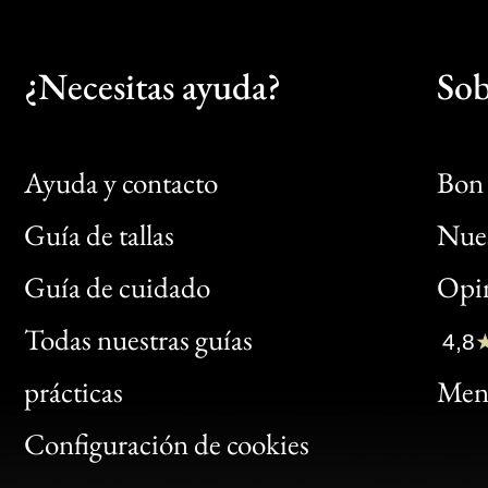
¿Necesitas ayuda?
Sob
Ayuda y contacto
Bon 
Guía de tallas
Nues
Bon
Guía de cuidado
Opin
Clic
Todas nuestras guías
4,8
Bon
prácticas
Menc
Gen
Configuración de cookies