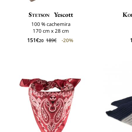
Stetson
Yescott
Ko
100 % cachemira
170 cm x 28 cm
151€
-20%
189€
20