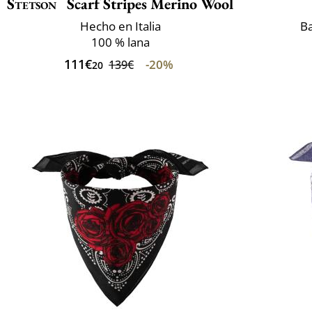
Stetson
Scarf Stripes Merino Wool
Hecho en Italia
B
100 % lana
111€
-20%
139€
20