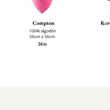
Compton
Kop
100% algodón
56cm x 56cm
5€
90