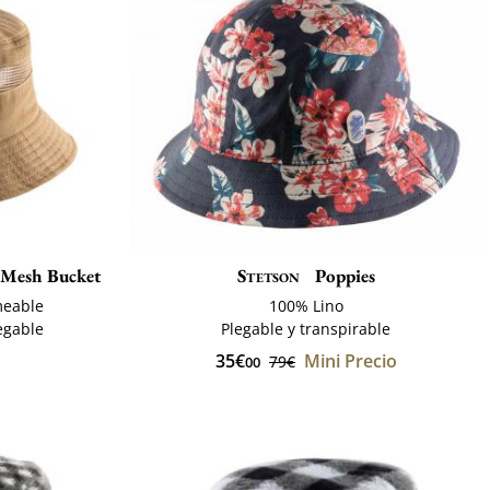
 Mesh Bucket
Stetson
Poppies
meable
100% Lino
legable
Plegable y transpirable
35€
Mini Precio
79€
00