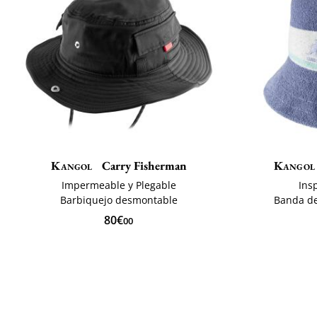
Kangol
Carry Fisherman
Kangol
Impermeable y Plegable
Ins
Barbiquejo desmontable
Banda de
80€
00