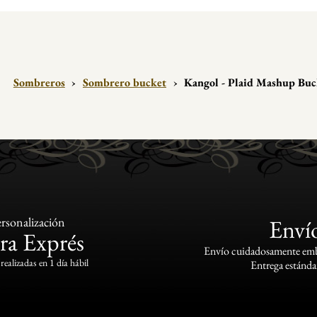
Sombreros
›
Sombrero bucket
›
Kangol - Plaid Mashup Buc
rsonalización
Enví
ra Exprés
Envío cuidadosamente emba
realizadas en 1 día hábil
Entrega estándar