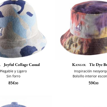
l
Joyful Collage Casual
Kangol
Tie Dye B
Plegable y Ligero
Inspiración neoyorq
Sin forro
Bolsillo interior esco
85€
59€
00
00