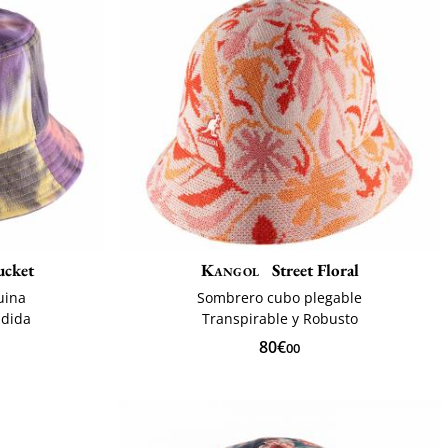
ucket
Kangol
Street Floral
uina
Sombrero cubo plegable
ndida
Transpirable y Robusto
80€
00