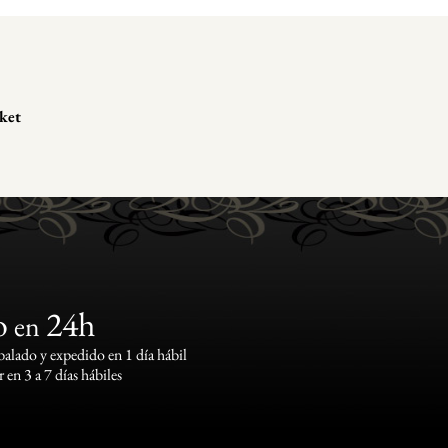
ket
o
24h
en
lado y expedido en 1 día hábil
 en 3 a 7 días hábiles