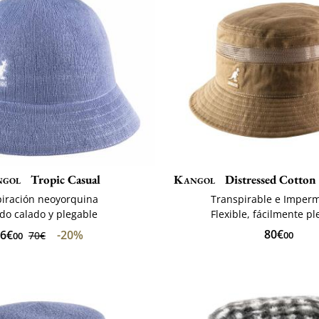
ngol
Tropic Casual
Kangol
Distressed Cotton
piración neoyorquina
Transpirable e Imper
ido calado y plegable
Flexible, fácilmente p
80€
6€
-20%
70€
00
00