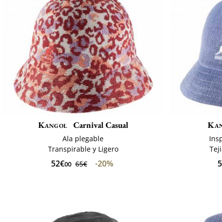
Kangol
Carnival Casual
Ka
Ala plegable
Ins
Transpirable y Ligero
Tej
52€
-20%
5
65€
00