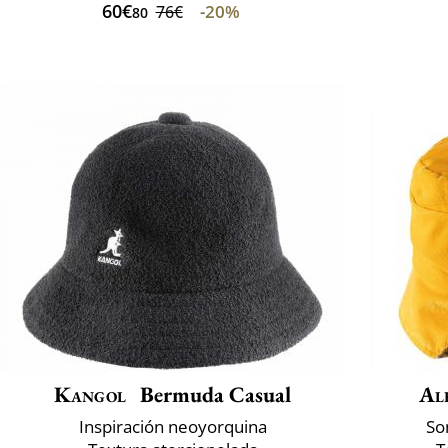
60€
-20%
76€
80
Kangol
Bermuda Casual
Al
Inspiración neoyorquina
So