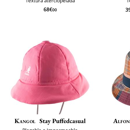
Textura aterciopelada
T
68€
3
00
Kangol
Stay Puffedcasual
Alfon