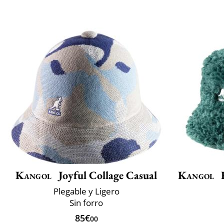
Kangol
Joyful Collage Casual
Kangol
F
Plegable y Ligero
Sin forro
85€
00