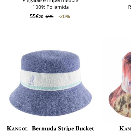
Plegable e Impermeable
100% Poliamida
R
55€
-20%
69€
20
Kangol
Bermuda Stripe Bucket
Kan