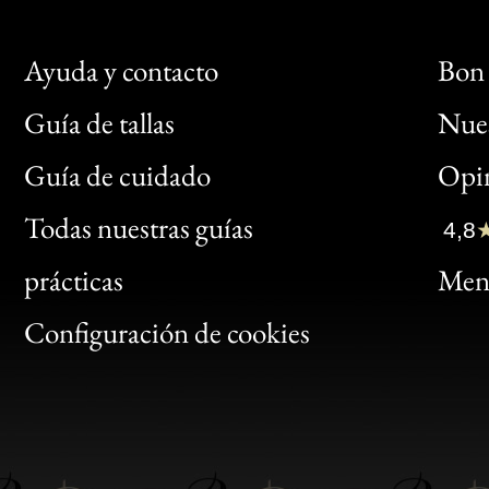
Ayuda y contacto
Bon 
Guía de tallas
Nues
Bon
Guía de cuidado
Opin
Clic
Todas nuestras guías
4,8
Bon
prácticas
Menc
Gen
Configuración de cookies