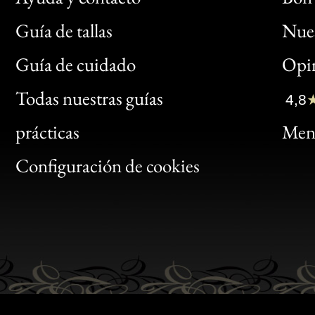
Guía de tallas
Nues
Bon
Guía de cuidado
Opin
Clic
Todas nuestras guías
4,8
Bon
prácticas
Menc
Gen
Configuración de cookies